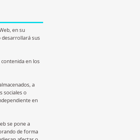
a Web, en su
b desarrollará sus
 contenida en los
 almacenados, a
s sociales o
independiente en
 Web se pone a
aborando de forma
udieran afectar o