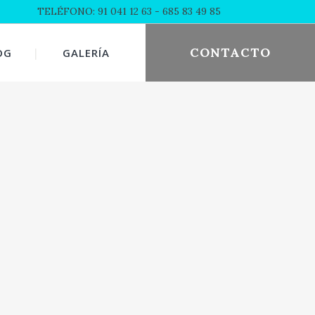
TELÉFONO: 91 041 12 63
- 685 83 49 85
CONTACTO
OG
GALERÍA