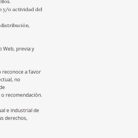
llos.
b y/o actividad del
distribución,
io Web, previa y
eb reconoce a favor
ctual, no
 de
o o recomendación.
al e industrial de
sus derechos,