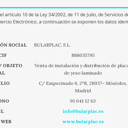
 artículo 10 de la Ley 34/2002, de 11 de Julio, de Servicios d
rcio Electrónico, a continuación se exponen los datos identi
ÓN SOCIAL
BULARPLAC, S.L.
CIF
B88035795
/ OBJETO
Venta de instalación y distribución de plac
AL
de yeso laminado
ILIO
C/ Empecinado 6, 2ºB, 28937– Móstoles,
Madrid
ONO
91 041 12 63
IL
info@bularplac.es
 WEB
www.bularplac.es