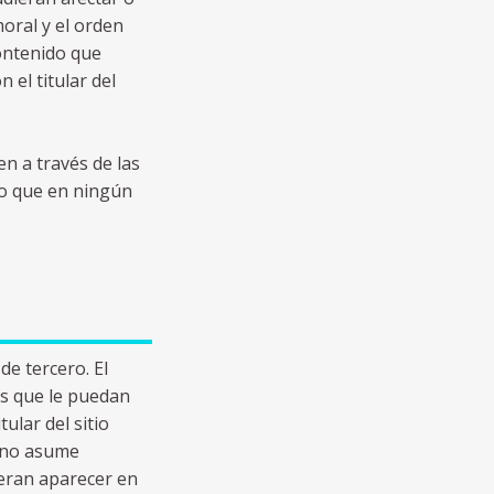
moral y el orden
contenido que
 el titular del
en a través de las
 lo que en ningún
e tercero. El
os que le puedan
ular del sitio
b no asume
ieran aparecer en