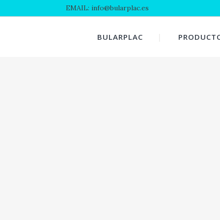
EMAIL: info@bularplac.es
BULARPLAC
PRODUCT