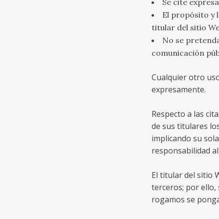
Se cite expresa
El propósito y 
titular del sitio W
No se pretenda
comunicación púb
Cualquier otro uso
expresamente.
Respecto a las cita
de sus titulares l
implicando su sola
responsabilidad a
El titular del siti
terceros; por ello
rogamos se ponga e