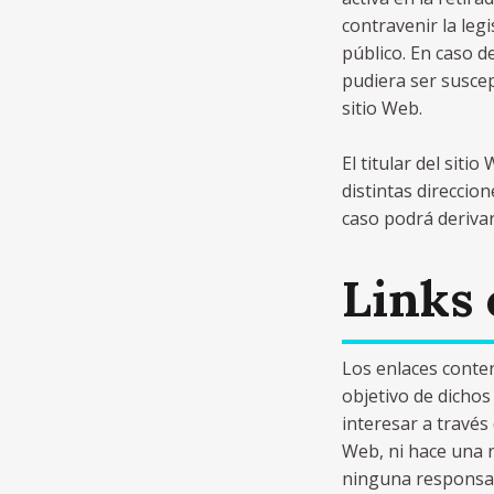
contravenir la leg
público. En caso d
pudiera ser suscep
sitio Web.
El titular del siti
distintas direccio
caso podrá derivar
Links 
Los enlaces conten
objetivo de dichos
interesar a través
Web, ni hace una r
ninguna responsab