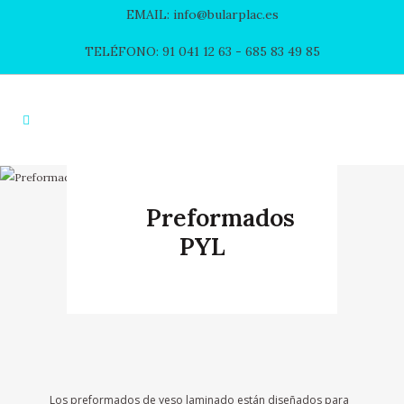
EMAIL: info@bularplac.es
TELÉFONO: 91 041 12 63
- 685 83 49 85
Preformados
PYL
Los preformados de yeso laminado están diseñados para