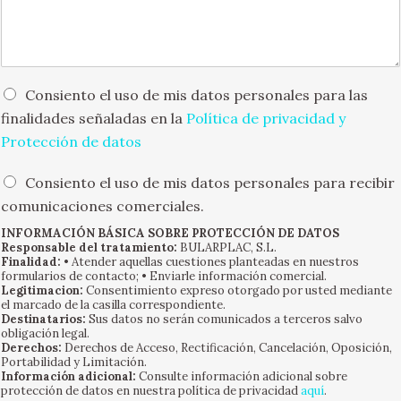
n
o
*
s
*
a
j
e
*
O
Consiento el uso de mis datos personales para las
p
finalidades señaladas en la
Política de privacidad y
c
Protección de datos
i
o
O
n
Consiento el uso de mis datos personales para recibir
p
e
comunicaciones comerciales.
c
s
i
INFORMACIÓN BÁSICA SOBRE PROTECCIÓN DE DATOS
m
Responsable del tratamiento:
BULARPLAC, S.L.
o
ú
Finalidad:
• Atender aquellas cuestiones planteadas en nuestros
n
l
formularios de contacto; • Enviarle información comercial.
e
t
Legitimacion:
Consentimiento expreso otorgado por usted mediante
s
el marcado de la casilla correspondiente.
i
Destinatarios:
Sus datos no serán comunicados a terceros salvo
m
p
obligación legal.
ú
l
Derechos:
Derechos de Acceso, Rectificación, Cancelación, Oposición,
l
e
Portabilidad y Limitación.
t
Información adicional:
Consulte información adicional sobre
s
protección de datos en nuestra política de privacidad
aquí
.
i
*