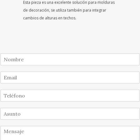
Esta pieza es una excelente solución para molduras
de decoración, se utiliza también para integrar
cambios de alturas en techos.
N
o
m
E
b
m
r
a
e
T
i
*
e
l
l
*
A
é
s
f
u
o
M
n
n
e
t
o