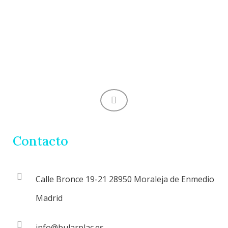
i
a
)
*
Contacto
Calle Bronce 19-21 28950 Moraleja de Enmedio
Madrid
info@bularplac.es