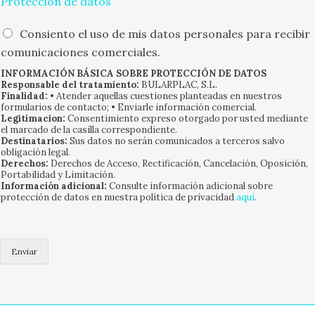
Protección de datos
i
o
O
n
Consiento el uso de mis datos personales para recibir
p
e
comunicaciones comerciales.
c
s
i
INFORMACIÓN BÁSICA SOBRE PROTECCIÓN DE DATOS
m
Responsable del tratamiento:
BULARPLAC, S.L.
o
ú
Finalidad:
• Atender aquellas cuestiones planteadas en nuestros
n
l
formularios de contacto; • Enviarle información comercial.
e
t
Legitimacion:
Consentimiento expreso otorgado por usted mediante
s
el marcado de la casilla correspondiente.
i
Destinatarios:
Sus datos no serán comunicados a terceros salvo
m
p
obligación legal.
ú
l
Derechos:
Derechos de Acceso, Rectificación, Cancelación, Oposición,
l
e
Portabilidad y Limitación.
t
Información adicional:
Consulte información adicional sobre
s
protección de datos en nuestra política de privacidad
aquí
.
i
*
p
l
e
Enviar
s
(
c
o
p