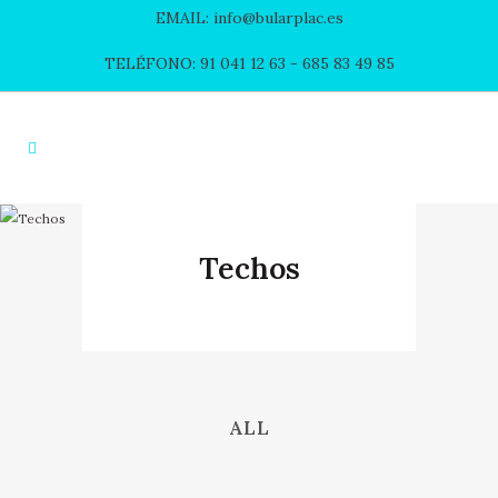
EMAIL: info@bularplac.es
TELÉFONO: 91 041 12 63
- 685 83 49 85
Techos
ALL