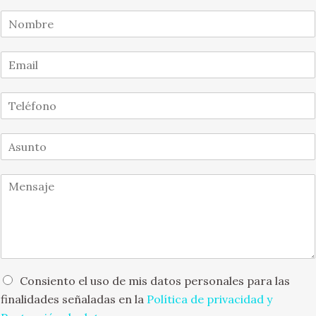
N
o
m
E
b
m
r
a
e
T
i
*
e
l
l
*
A
é
s
f
u
o
M
n
n
e
t
o
n
o
*
s
*
a
j
e
*
O
Consiento el uso de mis datos personales para las
p
finalidades señaladas en la
Política de privacidad y
c