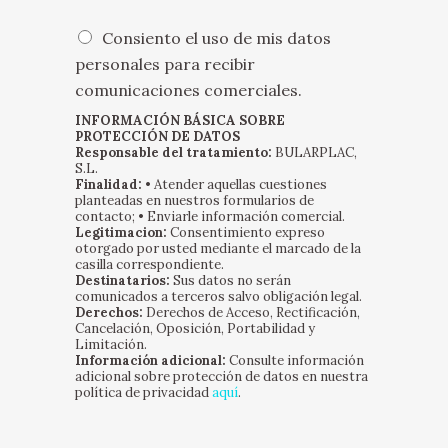
n
e
O
Consiento el uso de mis datos
s
p
personales para recibir
m
c
comunicaciones comerciales.
ú
i
l
o
INFORMACIÓN BÁSICA SOBRE
t
n
PROTECCIÓN DE DATOS
i
Responsable del tratamiento:
BULARPLAC,
e
S.L.
p
s
Finalidad:
• Atender aquellas cuestiones
l
m
planteadas en nuestros formularios de
e
ú
contacto; • Enviarle información comercial.
s
Legitimacion:
Consentimiento expreso
l
otorgado por usted mediante el marcado de la
*
t
casilla correspondiente.
i
Destinatarios:
Sus datos no serán
p
comunicados a terceros salvo obligación legal.
Derechos:
Derechos de Acceso, Rectificación,
l
Cancelación, Oposición, Portabilidad y
e
Limitación.
s
Información adicional:
Consulte información
(
adicional sobre protección de datos en nuestra
política de privacidad
aquí
.
c
o
p