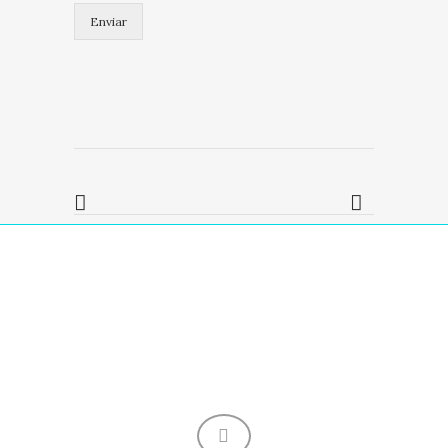
i
Enviar
a
)
*