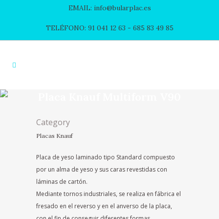
EMAIL: info@bularplac.es
TELÉFONO: 91 041 12 63
- 685 83 49 85
Placa Knauf Multiform V90
Category
Placas Knauf
Placa de yeso laminado tipo Standard compuesto
por un alma de yeso y sus caras revestidas con
láminas de cartón.
Mediante tornos industriales, se realiza en fábrica el
fresado en el reverso y en el anverso de la placa,
con el fin de conseguir diferentes formas