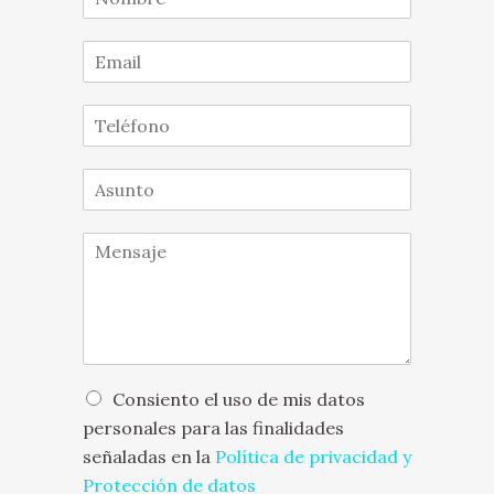
o
m
E
b
m
r
a
e
T
i
*
e
l
l
*
A
é
s
f
u
o
M
n
n
e
t
o
n
o
*
s
*
a
j
e
*
O
Consiento el uso de mis datos
p
personales para las finalidades
c
señaladas en la
Política de privacidad y
i
o
Protección de datos