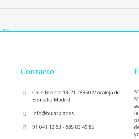
 PYL
Contacto
E
M
Calle Bronce 19-21 28950 Moraleja de
M
Enmedio Madrid
a
l
info@bularplac.es
p
91 041 12 63 - 685 83 49 85
d
y