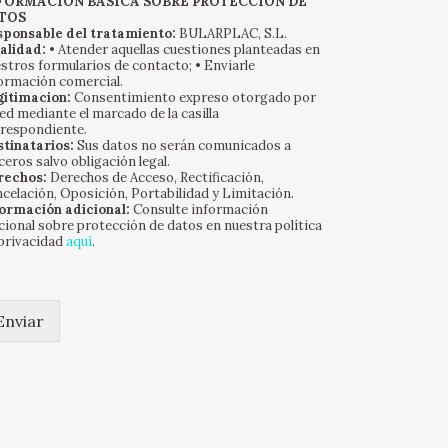
FORMACIÓN BÁSICA SOBRE PROTECCIÓN DE
TOS
sponsable del tratamiento:
BULARPLAC, S.L.
alidad:
• Atender aquellas cuestiones planteadas en
stros formularios de contacto; • Enviarle
ormación comercial.
gitimacion:
Consentimiento expreso otorgado por
ed mediante el marcado de la casilla
respondiente.
tinatarios:
Sus datos no serán comunicados a
ceros salvo obligación legal.
rechos:
Derechos de Acceso, Rectificación,
celación, Oposición, Portabilidad y Limitación.
ormación adicional:
Consulte información
cional sobre protección de datos en nuestra política
privacidad
aquí
.
Enviar