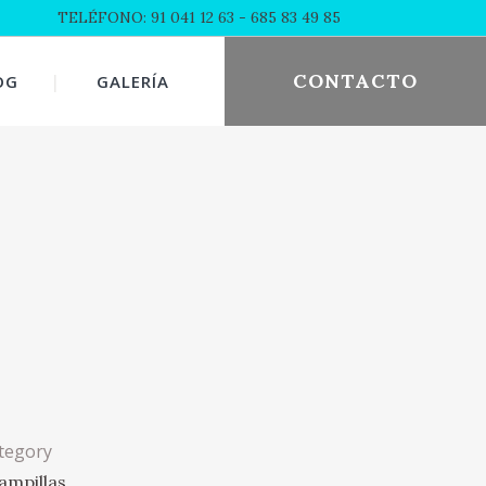
TELÉFONO: 91 041 12 63
- 685 83 49 85
CONTACTO
OG
GALERÍA
tegory
ampillas