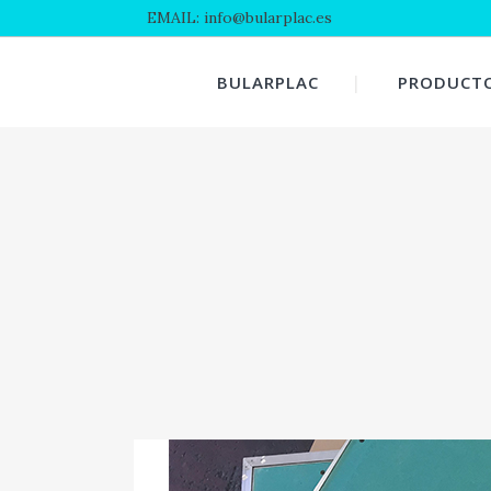
EMAIL: info@bularplac.es
BULARPLAC
PRODUCT