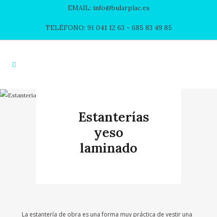
EMAIL: info@bularplac.es
TELÉFONO: 91 041 12 63
- 685 83 49 85
Estanterías
yeso
laminado
La estantería de obra es una forma muy práctica de vestir una