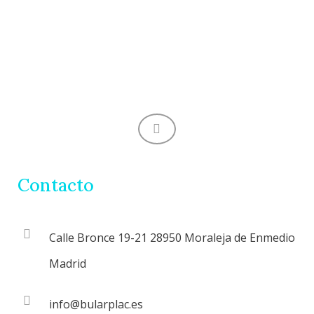
)
*
Contacto
Calle Bronce 19-21 28950 Moraleja de Enmedio
Madrid
info@bularplac.es