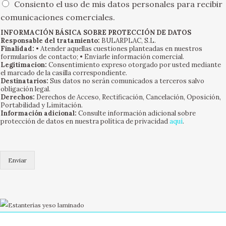
O
n
Consiento el uso de mis datos personales para recibir
p
e
comunicaciones comerciales.
c
s
i
INFORMACIÓN BÁSICA SOBRE PROTECCIÓN DE DATOS
m
Responsable del tratamiento:
BULARPLAC, S.L.
o
ú
Finalidad:
• Atender aquellas cuestiones planteadas en nuestros
n
l
formularios de contacto; • Enviarle información comercial.
e
t
Legitimacion:
Consentimiento expreso otorgado por usted mediante
s
el marcado de la casilla correspondiente.
i
Destinatarios:
Sus datos no serán comunicados a terceros salvo
m
p
obligación legal.
ú
l
Derechos:
Derechos de Acceso, Rectificación, Cancelación, Oposición,
l
e
Portabilidad y Limitación.
t
Información adicional:
Consulte información adicional sobre
s
protección de datos en nuestra política de privacidad
aquí
.
i
*
p
l
e
Enviar
s
(
c
o
p
i
a