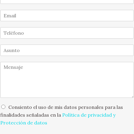
o
m
E
b
m
r
a
e
T
i
*
e
l
l
*
A
é
s
f
u
o
M
n
n
e
t
o
n
o
*
s
*
a
j
e
*
O
Consiento el uso de mis datos personales para las
p
finalidades señaladas en la
Política de privacidad y
c
Protección de datos
i
o