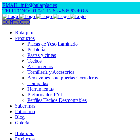
EMAIL: info@bularplac.es
TELÉFONO: 91 041 12 63
- 685 83 49 85
CONTACTO
Bularplac
Productos
Placas de Yeso Laminado
Perfilería
Pastas y cintas
Techos
Aislamientos
Tornillería y Accesorios
Armazones para puertas Correderas
Trampillas
Herramientas
Preformados PYL
Perfiles Techos Desmontables
Saber más
Patrocinio
Blog
Galería
Bularplac
Productos