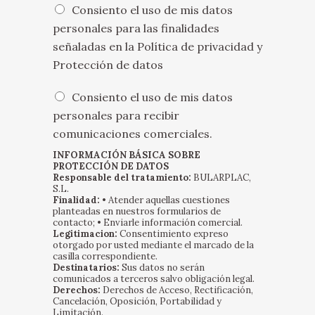
*
O
Consiento el uso de mis datos
p
personales para las finalidades
c
señaladas en la
Política de privacidad y
i
o
Protección de datos
n
e
O
Consiento el uso de mis datos
s
p
personales para recibir
m
c
comunicaciones comerciales.
ú
i
l
o
INFORMACIÓN BÁSICA SOBRE
t
n
PROTECCIÓN DE DATOS
i
Responsable del tratamiento:
BULARPLAC,
e
S.L.
p
s
Finalidad:
• Atender aquellas cuestiones
l
m
planteadas en nuestros formularios de
e
ú
contacto; • Enviarle información comercial.
s
Legitimacion:
Consentimiento expreso
l
otorgado por usted mediante el marcado de la
*
t
casilla correspondiente.
i
Destinatarios:
Sus datos no serán
p
comunicados a terceros salvo obligación legal.
Derechos:
Derechos de Acceso, Rectificación,
l
Cancelación, Oposición, Portabilidad y
e
Limitación.