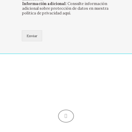
s
Información adicional:
Consulte información
(
adicional sobre protección de datos en nuestra
política de privacidad
aquí
.
c
o
p
i
Enviar
a
)
*