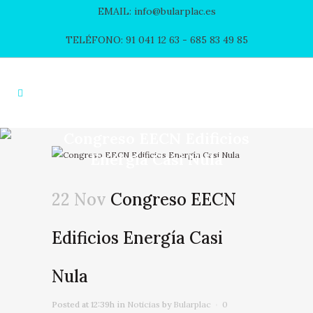
EMAIL: info@bularplac.es
TELÉFONO: 91 041 12 63
- 685 83 49 85
Congreso EECN Edificios
Energía Casi Nula
22 Nov
Congreso EECN
Edificios Energía Casi
Nula
Posted at 12:39h
in
Noticias
by
Bularplac
0