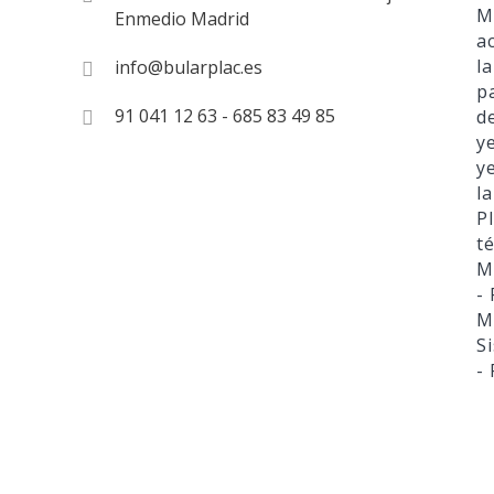
M
Enmedio Madrid
a
l
info@bularplac.es
p
91 041 12 63 - 685 83 49 85
d
y
y
l
P
t
M
-
M
S
-