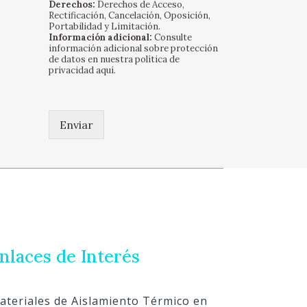
Derechos:
Derechos de Acceso,
s
Rectificación, Cancelación, Oposición,
(
Portabilidad y Limitación.
Información adicional:
Consulte
c
información adicional sobre protección
o
de datos en nuestra política de
p
privacidad
aquí
.
i
a
)
*
Enviar
nlaces de Interés
ateriales de Aislamiento Térmico en