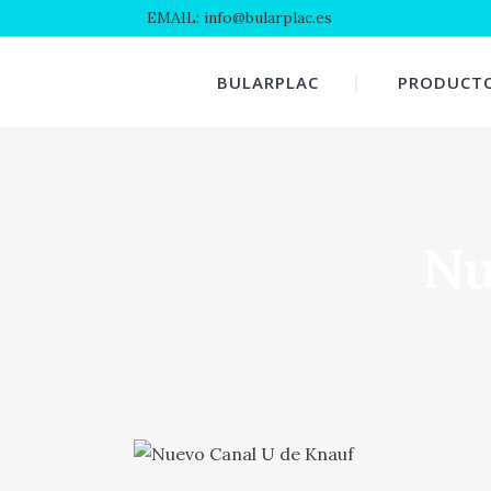
EMAIL: info@bularplac.es
BULARPLAC
PRODUCT
Nu