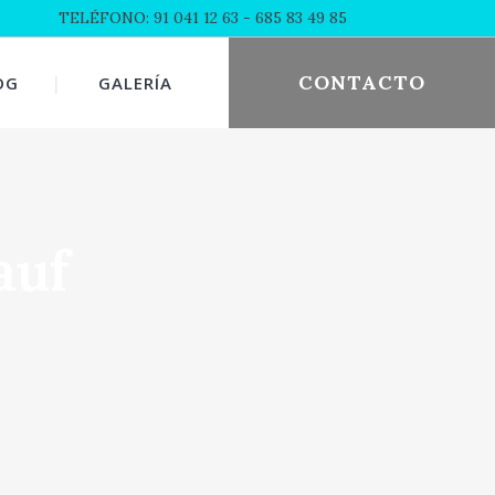
TELÉFONO: 91 041 12 63
- 685 83 49 85
CONTACTO
OG
GALERÍA
auf