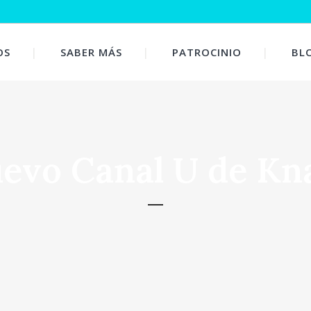
OS
SABER MÁS
PATROCINIO
BL
evo Canal U de Kn