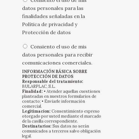
Consiento el uso de mis
p
datos personales para las
c
finalidades señaladas en la
i
o
Política de privacidad y
n
Protección de datos
e
s
O
Consiento el uso de mis
m
p
ú
datos personales para recibir
c
l
comunicaciones comerciales.
i
t
o
INFORMACIÓN BÁSICA SOBRE
i
n
PROTECCIÓN DE DATOS
p
Responsable del tratamiento:
e
l
BULARPLAC, S.L.
s
e
Finalidad:
• Atender aquellas cuestiones
m
planteadas en nuestros formularios de
s
ú
contacto; • Enviarle información
*
comercial.
l
Legitimacion:
Consentimiento expreso
t
otorgado por usted mediante el marcado
i
de la casilla correspondiente.
p
Destinatarios:
Sus datos no serán
comunicados a terceros salvo obligación
l
legal.
e