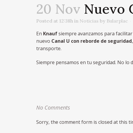
20 Nov
Nuevo C
Posted at 12:38h
in
Noticias
by
Bularplac
En
Knauf
siempre avanzamos para facilitar
nuevo
Canal U
con reborde de seguridad
transporte.
Siempre pensamos en tu seguridad. No lo du
No Comments
Sorry, the comment form is closed at this ti