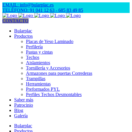
EMAIL: info@bularplac.es
TELÉFONO: 91 041 12 63
- 685 83 49 85
CONTACTO
Bularplac
Productos
Placas de Yeso Laminado
Perfilería
Pastas y cintas
Techos
Aislamientos
Tornillería y Accesorios
Armazones para puertas Correderas
Trampillas
Herramientas
Preformados PYL
Perfiles Techos Desmontables
Saber más
Patrocinio
Blog
Galería
Bularplac
Productos