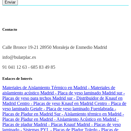
Enviar
Contacto
Calle Bronce 19-21 28950 Moraleja de Enmedio Madrid
info@bularplac.es
91 041 12 63 - 685 83 49 85
Enlaces de Interés
Materiales de Aislamiento Térmico en Madrid
- Materiales de
aislamiento acústico Madrid
- Placa de yeso laminado Madrid sur
-
Placas de yeso para techos Madrid sur
- Distribuidor de Knauf en
Madrid Centro
- Placas de yeso Knauf en Madrid Centro
- Placa de
yeso laminado Getafe
- Placa de yeso laminado Fuenlabrada
-
Placas de Pladur en Madrid Sur
- Aislamiento térmico en Madrid
-
Placas de Pladur en Madrid
- Aislamiento Acústico en Madrid
-
Placas de pladur Madrid
- Placas Knauf Madrid
- Placas de yeso
laminado
- Sistemas PYL
- Placas de Pladur Toledo
- Placas de